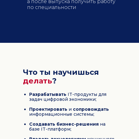
а после выпуска получить работу
по специальности
Что ты научишься
делать
?
Разрабатывать
IT-продукты для
задач цифровой экономики;
Проектировать
и
сопровождать
информационные системы;
Создавать бизнес-решения
на
базе IT-платформ;