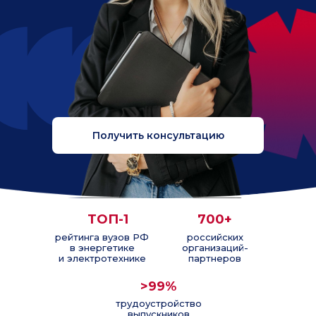
Получить консультацию
ТОП-1
700+
рейтинга вузов РФ
российских
в энергетике
организаций-
и электротехнике
партнеров
>99%
трудоустройство
выпускников